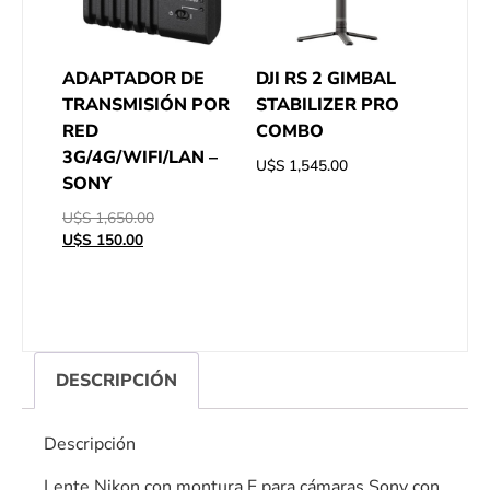
ADAPTADOR DE
DJI RS 2 GIMBAL
TRANSMISIÓN POR
STABILIZER PRO
RED
COMBO
3G/4G/WIFI/LAN –
U$S
1,545.00
SONY
U$S
1,650.00
U$S
150.00
DESCRIPCIÓN
Descripción
Lente Nikon con montura F para cámaras Sony con