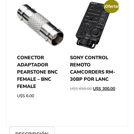
¡Oferta!
CONECTOR
SONY CONTROL
ADAPTADOR
REMOTO
PEARSTONE BNC
CAMCORDERS RM-
FEMALE – BNC
30BP POR LANC
FEMALE
U$S
650.00
U$S
300.00
U$S
6.00