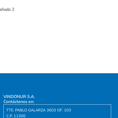
tañado 2
VINDONUR S.A.
Contáctenos en:
TTE. PABLO GALARZA 3603 OF. 103
C.P. 11300