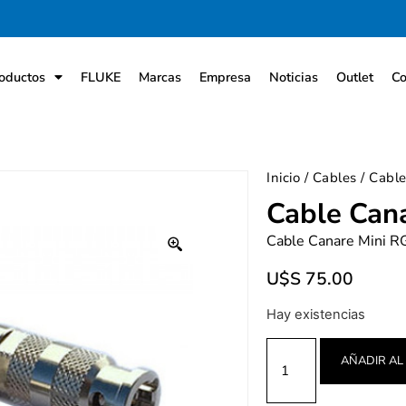
oductos
FLUKE
Marcas
Empresa
Noticias
Outlet
Co
Inicio
/
Cables
/ Cabl
Cable Can
Cable Canare Mini 
U$S
75.00
Hay existencias
AÑADIR AL