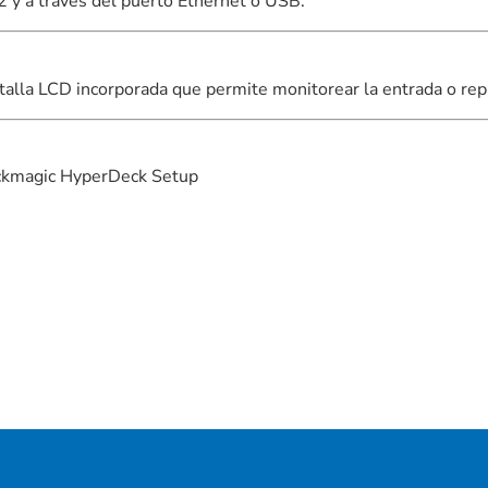
2 y a través del puerto Ethernet o USB.
ntalla LCD incorporada que permite monitorear la entrada o rep
ackmagic HyperDeck Setup