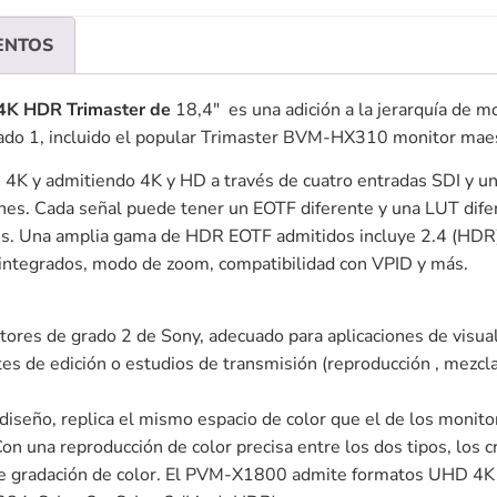
ENTOS
4K HDR Trimaster de
18,4″ es una adición a la jerarquía de m
rado 1, incluido el popular Trimaster BVM-HX310 monitor maes
 4K y admitiendo 4K y HD a través de cuatro entradas SDI y un
nes. Cada señal puede tener un EOTF diferente y una LUT dife
ores. Una amplia gama de HDR EOTF admitidos incluye 2.4 (H
s integrados, modo de zoom, compatibilidad con VPID y más.
res de grado 2 de Sony, adecuado para aplicaciones de visuali
tes de edición o estudios de transmisión (reproducción , mezcl
seño, replica el mismo espacio de color que el de los monitor
 una reproducción de color precisa entre los dos tipos, los 
to de gradación de color. El PVM-X1800 admite formatos UHD 