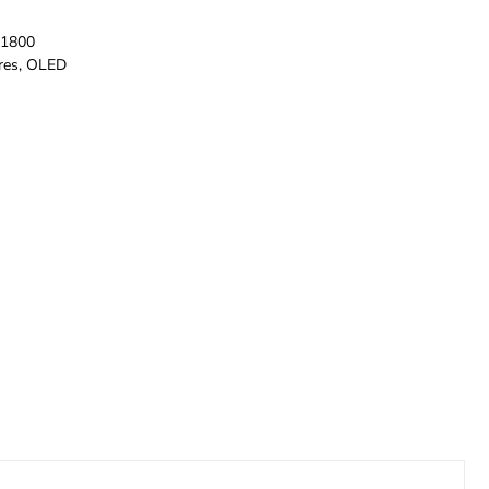
1800
res
,
OLED