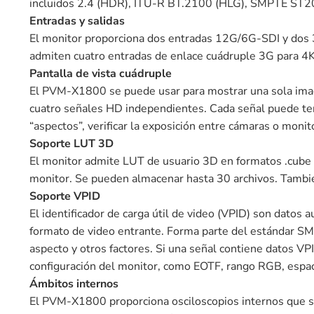
incluidos 2.4 (HDR), ITU-R BT.2100 (HLG), SMPTE ST20
Entradas y salidas
El monitor proporciona dos entradas 12G/6G-SDI y dos 
admiten cuatro entradas de enlace cuádruple 3G para 4K
Pantalla de vista cuádruple
El PVM-X1800 se puede usar para mostrar una sola image
cuatro señales HD independientes. Cada señal puede tene
“aspectos”, verificar la exposición entre cámaras o monit
Soporte LUT 3D
El monitor admite LUT de usuario 3D en formatos .cube 
monitor. Se pueden almacenar hasta 30 archivos. Tambié
Soporte VPID
El identificador de carga útil de video (VPID) son datos 
formato de video entrante. Forma parte del estándar SMPTE
aspecto y otros factores. Si una señal contiene datos V
configuración del monitor, como EOTF, rango RGB, espaci
Ámbitos internos
El PVM-X1800 proporciona osciloscopios internos que se 