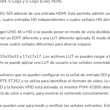
84, S-Log3 y S-Log3 (Live). HDR).
3G-SDI además de una entrada HDMI. Esto permite admitir una
, cuatro entradas HD independientes o cuatro señales HD alime
n UHD 4K o HD o se puede poner en modo de vista dividida en
r un EOTF diferente y una LUT diferente aplicada. El modo de
orear cuatro señales diferentes para ahorrar espacio.
33x33x33 y 17x17x17. Los archivos LUT se pueden cargar a tr
n se puede aplicar una LUT de usuario a las señales conectad
auxiliares que se pueden configurar en la señal de entrada SDI 
 ST352 y se utiliza para identificar el formato de video, la cod
PID y la función VPID está activada, el monitor PVM-X1800 det
o de color y matriz, para mostrar el contenido correctamente.
pueden usar para medir y verificar las señales entrantes. Est