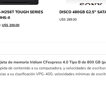
-M256T TOUGH SERIES
DISCO 480GB G2.5″ SAT
HS-II
U$S
289.00
0
U$S
200.00
rjeta de memoria Iridium CFexpress 4.0 Tipo B de 800 GB (p
rápida de contenido a su computadora, y velocidades de escritu
cias a su clasificación VPG-400, velocidades mínimas de escri