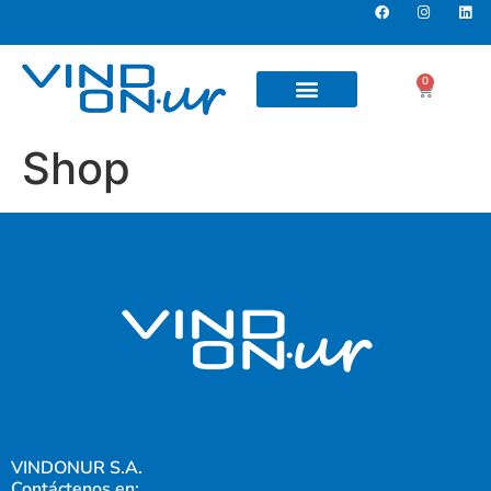
0
Shop
VINDONUR S.A.
Contáctenos en: