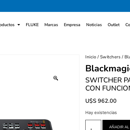
oductos
FLUKE
Marcas
Empresa
Noticias
Outlet
Co
Inicio
/
Switchers
/ Bl
Blackmagi
SWITCHER P
CON FUNCIO
U$S
962.00
Hay existencias
AÑADIR AL