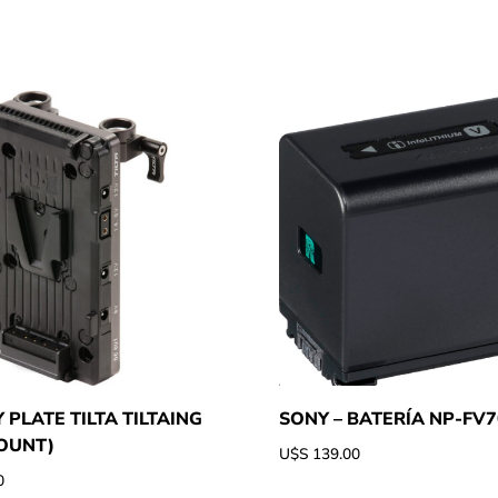
 PLATE TILTA TILTAING
SONY – BATERÍA NP-FV
OUNT)
U$S
139.00
0