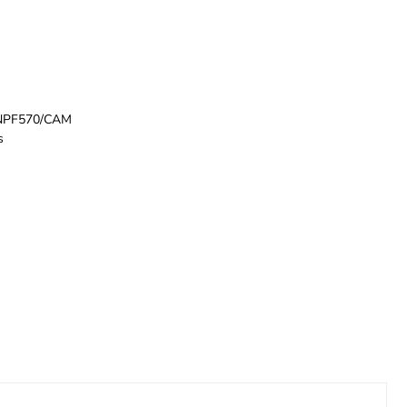
NPF570/CAM
s