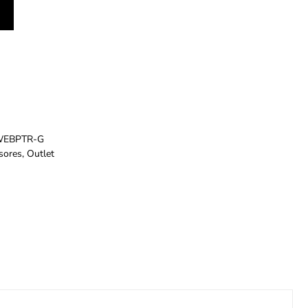
WEBPTR-G
sores
,
Outlet