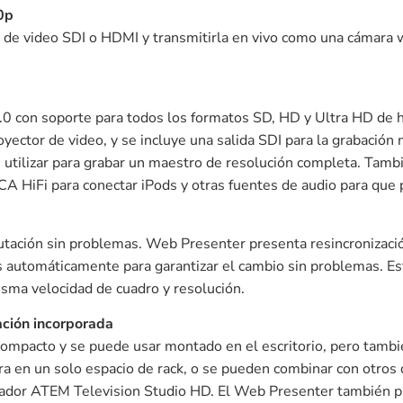
0p
 de video SDI o HDMI y transmitirla en vivo como una cámara w
 con soporte para todos los formatos SD, HD y Ultra HD de 
ctor de video, y se incluye una salida SDI para la grabación m
 utilizar para grabar un maestro de resolución completa. Tamb
CA HiFi para conectar iPods y otras fuentes de audio para que
utación sin problemas. Web Presenter presenta resincronizaci
s automáticamente para garantizar el cambio sin problemas. Est
isma velocidad de cuadro y resolución.
ación incorporada
ompacto y se puede usar montado en el escritorio, pero tamb
otra en un solo espacio de rack, o se pueden combinar con otro
tador ATEM Television Studio HD. El Web Presenter también pr