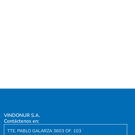
VINDONUR S.A.
Contáctenos en:
TTE. PABLO GALARZA 3603 OF. 103