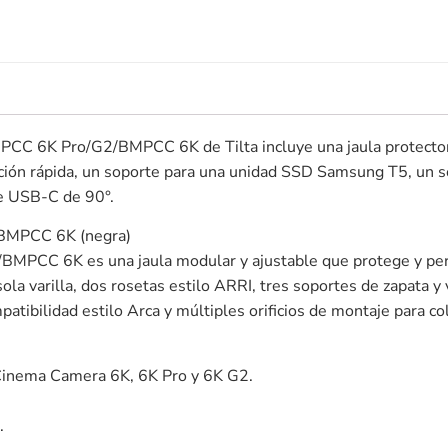
 BMPCC 6K Pro/G2/BMPCC 6K de Tilta incluye una jaula protect
ración rápida, un soporte para una unidad SSD Samsung T5, un 
e USB-C de 90°.
/BMPCC 6K (negra)
BMPCC 6K es una jaula modular y ajustable que protege y perm
la varilla, dos rosetas estilo ARRI, tres soportes de zapata y 
atibilidad estilo Arca y múltiples orificios de montaje para col
 Cinema Camera 6K, 6K Pro y 6K G2.
.