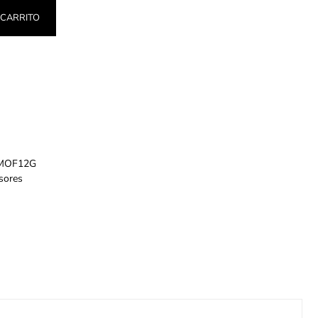
 CARRITO
MOF12G
sores