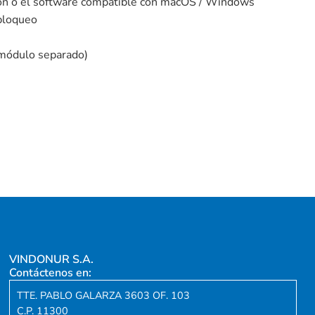
ción o el software compatible con macOS / Windows
 bloqueo
 módulo separado)
VINDONUR S.A.
Contáctenos en:
TTE. PABLO GALARZA 3603 OF. 103
C.P. 11300