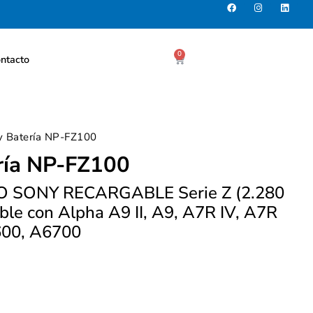
0
ntacto
y Batería NP-FZ100
ría NP-FZ100
O SONY RECARGABLE Serie Z (2.280
le con Alpha A9 II, A9, A7R IV, A7R
A6600, A6700