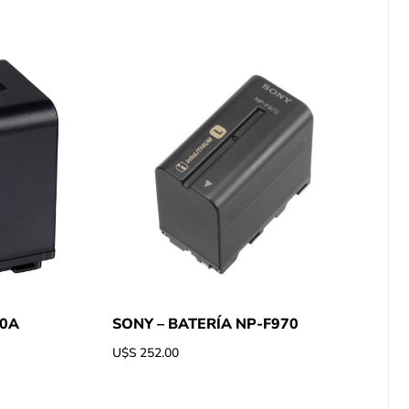
70A
SONY – BATERÍA NP-F970
U$S
252.00