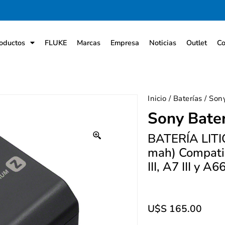
oductos
FLUKE
Marcas
Empresa
Noticias
Outlet
Co
Inicio
/
Baterías
/ Son
Sony Bate
BATERÍA LITI
mah) Compatib
III, A7 III y 
U$S
165.00