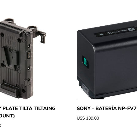
 PLATE TILTA TILTAING
SONY – BATERÍA NP-FV
OUNT)
U$S
139.00
0