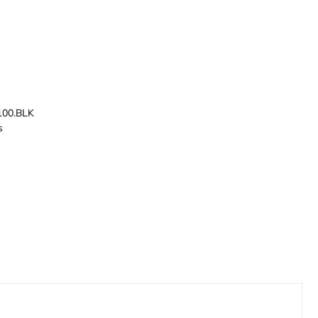
100.BLK
s