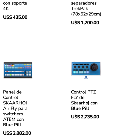
con soporte
separadores
4K
TrekPak
(78x52x29cm)
U$S
435.00
U$S
1,200.00
Panel de
Control PTZ
Control
FLY de
SKAARHOJ
Skaarhoj con
Air Fly para
Blue Pill
switchers
U$S
2,735.00
ATEM con
Blue Pill
U$S
2,882.00