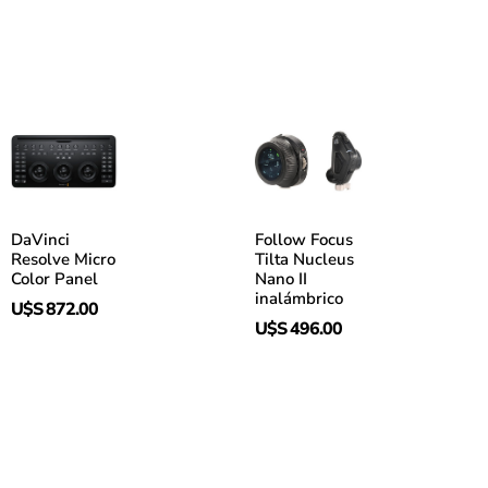
DaVinci
Follow Focus
Resolve Micro
Tilta Nucleus
Color Panel
Nano II
inalámbrico
U$S
872.00
U$S
496.00