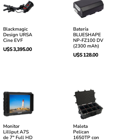
Blackmagic
Batería
Design URSA
BLUESHAPE
Cine EVF
NP-FZ100 DV
(2300 mAh)
U$S
3,395.00
U$S
128.00
Monitor
Maleta
Lilliput A7S
Pelican
de 7″ Full HD
1650TP con