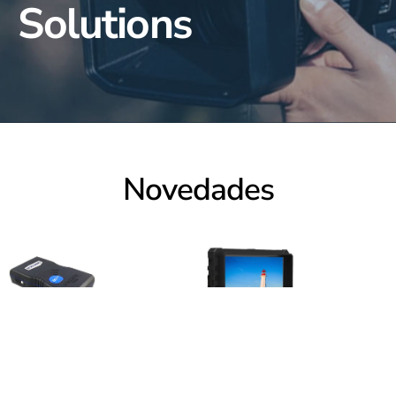
Solutions
Novedades
Batería
Monitor
BLUESHAPE
Lilliput A7S
GRANITE
de 7″ Full HD
TWO de alta
con soporte