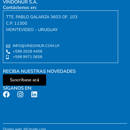
VINDONUR S.A.
Contáctenos en:
TTE. PABLO GALARZA 3603 OF. 103
C.P. 11300
MONTEVIDEO – URUGUAY
INFO@VINDONUR.COM.UY
+598 2628 4408
+598 9971 0658
RECIBA NUESTRAS NOVEDADES
Suscríbase acá
SÍGANOS EN:
Diseño web: JhEstudio.com